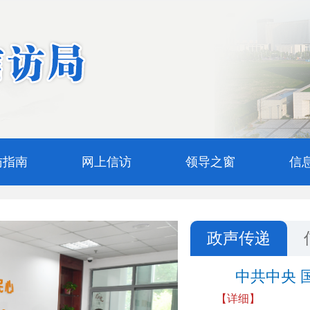
访指南
网上信访
领导之窗
信
政声传递
中共中央 
【详细】